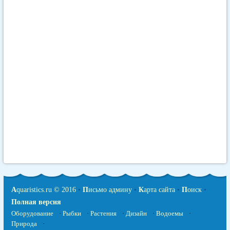
A
quaristics.ru © 2016
•
П
исьмо админу
•
К
арта сайта
•
П
оиск
•
Полная версия
Оборудование
·
Рыбки
·
Растения
·
Дизайн
·
Водоемы
·
Природа
·