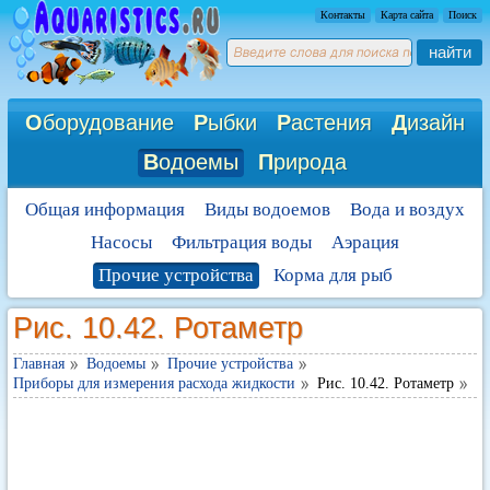
Контакты
Карта сайта
Поиск
найти
О
борудование
Р
ыбки
Р
астения
Д
изайн
В
одоемы
П
рирода
Общая информация
Виды водоемов
Вода и воздух
Насосы
Фильтрация воды
Аэрация
Прочие устройства
Корма для рыб
Рис. 10.42. Ротаметр
Главная
Водоемы
Прочие устройства
Приборы для измерения расхода жидкости
Рис. 10.42. Ротаметр