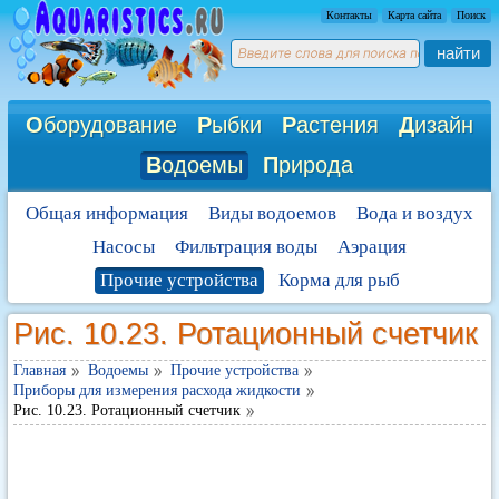
Контакты
Карта сайта
Поиск
найти
О
борудование
Р
ыбки
Р
астения
Д
изайн
В
одоемы
П
рирода
Общая информация
Виды водоемов
Вода и воздух
Насосы
Фильтрация воды
Аэрация
Прочие устройства
Корма для рыб
Рис. 10.23. Ротационный счетчик
Главная
Водоемы
Прочие устройства
Приборы для измерения расхода жидкости
Рис. 10.23. Ротационный счетчик