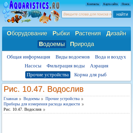
Контакты
Карта сайта
Поиск
найти
О
борудование
Р
ыбки
Р
астения
Д
изайн
В
одоемы
П
рирода
Общая информация
Виды водоемов
Вода и воздух
Насосы
Фильтрация воды
Аэрация
Прочие устройства
Корма для рыб
Рис. 10.47. Водослив
Главная
Водоемы
Прочие устройства
Приборы для измерения расхода жидкости
Рис. 10.47. Водослив