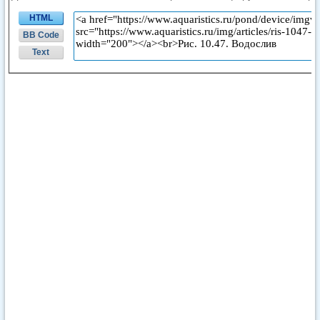
HTML
BB Code
Text