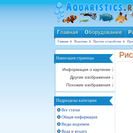
Г
лавная
О
борудование
Р
Главная
Водоемы
Прочие устройства
При
Рис
Навигация страницы
Информация о картинке
Другие изображения
Похожие изображения
Подразделы категории
Все статьи
Общая информация
Виды водоемов
Вода и воздух