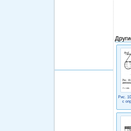
Други
Рис. 1
с оп