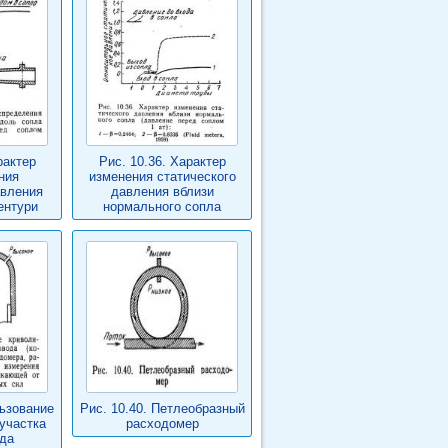
рактер
Рис. 10.36. Характер
ния
изменения статического
авления
давления вблизи
ентури
нормального сопла
льзование
Рис. 10.40. Петлеобразный
участка
расходомер
да