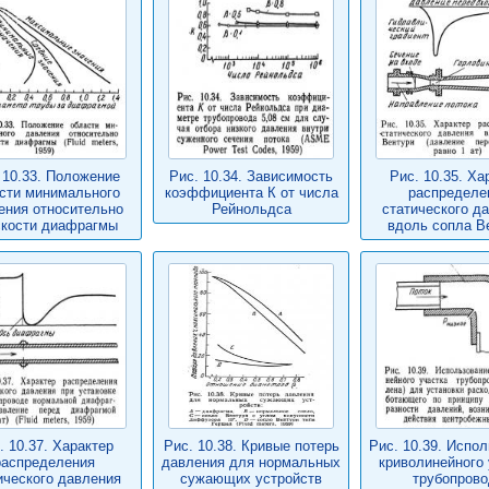
 10.33. Положение
Рис. 10.34. Зависимость
Рис. 10.35. Ха
сти минимального
коэффициента К от числа
распределе
ения относительно
Рейнольдса
статического д
скости диафрагмы
вдоль сопла В
. 10.37. Характер
Рис. 10.38. Кривые потерь
Рис. 10.39. Испо
распределения
давления для нормальных
криволинейного 
ического давления
сужающих устройств
трубопрово