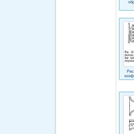
об
Рис
коэф