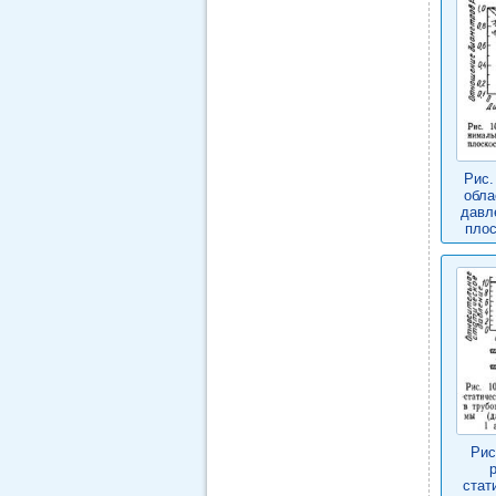
Рис.
обла
давл
пло
Рис
стат