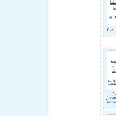
Рис. 
Ри
давле
сопел