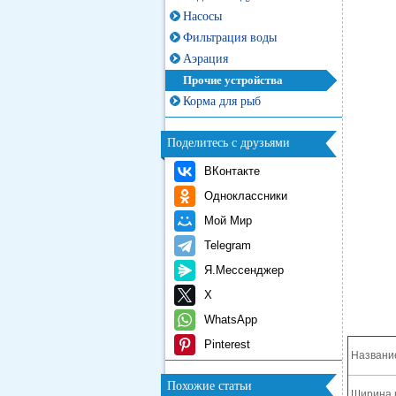
Насосы
Фильтрация воды
Аэрация
Прочие устройства
Корма для рыб
Поделитесь с друзьями
ВКонтакте
Одноклассники
Мой Мир
Telegram
Я.Мессенджер
X
WhatsApp
Pinterest
Названи
Похожие статьи
Ширина 