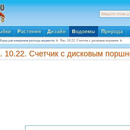
ыбки
Р
астения
Д
изайн
В
одоемы
П
рирода
боры для измерения расхода жидкости
Рис. 10.22. Счетчик с дисковым поршнем
. 10.22. Счетчик с дисковым порш