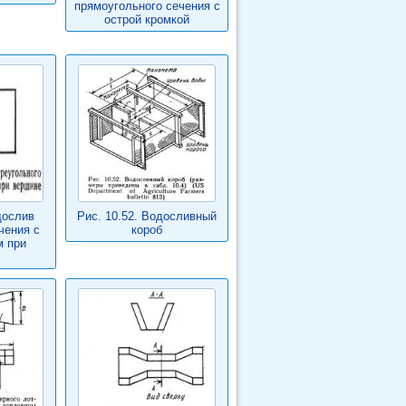
прямоугольного сечения с
острой кромкой
дослив
Рис. 10.52. Водосливный
чения с
короб
м при