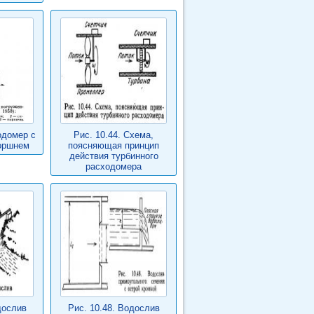
одомер с
Рис. 10.44. Схема,
оршнем
поясняющая принцип
действия турбинного
расходомера
дослив
Рис. 10.48. Водослив