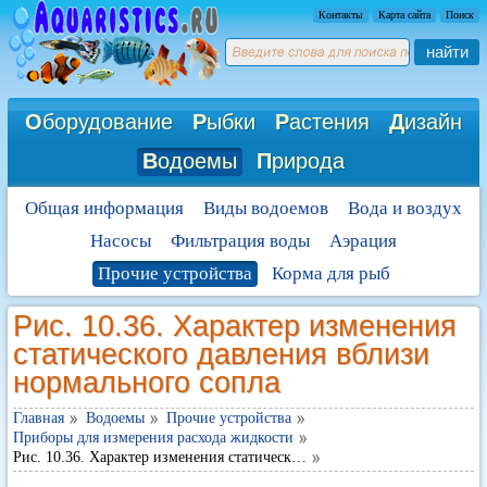
Контакты
Карта сайта
Поиск
найти
О
борудование
Р
ыбки
Р
астения
Д
изайн
В
одоемы
П
рирода
Общая информация
Виды водоемов
Вода и воздух
Насосы
Фильтрация воды
Аэрация
Прочие устройства
Корма для рыб
Рис. 10.36. Характер изменения
статического давления вблизи
нормального сопла
Главная
Водоемы
Прочие устройства
Приборы для измерения расхода жидкости
Рис. 10.36. Характер изменения статическ…