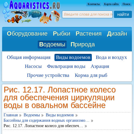
Контакты
Карта сайта
Поиск
найти
О
борудование
Р
ыбки
Р
астения
Д
изайн
В
одоемы
П
рирода
Общая информация
Виды водоемов
Вода и воздух
Насосы
Фильтрация воды
Аэрация
Прочие устройства
Корма для рыб
Рис. 12.17. Лопастное колесо
для обеспечения циркуляции
воды в овальном бассейне
Главная
Водоемы
Виды водоемов
Бассейны для содержания водных организмо…
Рис. 12.17. Лопастное колесо для обеспеч…