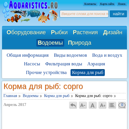
Контакты
Карта сайта
Поиск
найти
О
борудование
Р
ыбки
Р
астения
Д
изайн
В
одоемы
П
рирода
Общая информация
Виды водоемов
Вода и воздух
Насосы
Фильтрация воды
Аэрация
Прочие устройства
Корма для рыб
Корма для рыб: сорго
Главная
Водоемы
Корма для рыб
Корма для рыб: сорго
Апрель 2017
0