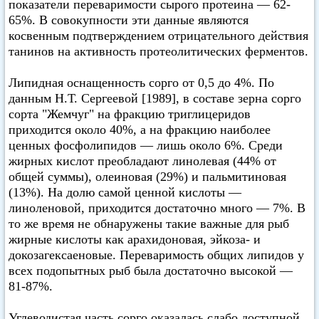
показатели переваримости сырого протеина — 62-
65%. В совокупности эти данные являются
косвенным подтверждением отрицательного действия
танинов на активность протеолитических ферментов.
Липидная оснащенность сорго от 0,5 до 4%. По
данным Н.Т. Сергеевой [1989], в составе зерна сорго
сорта "Жемчуг" на фракцию триглицеридов
приходится около 40%, а на фракцию наиболее
ценных фосфолипидов — лишь около 6%. Среди
жирных кислот преобладают линолевая (44% от
общей суммы), олеиновая (29%) и пальмитиновая
(13%). На долю самой ценной кислоты —
линоленовой, приходится достаточно много — 7%. В
то же время не обнаружены такие важные для рыб
жирные кислоты как арахидоновая, эйкоза- и
докозагексаеновые. Переваримость общих липидов у
всех подопытных рыб была достаточно высокой —
81-87%.
Углеводистая часть сорго оказалась слабо доступной