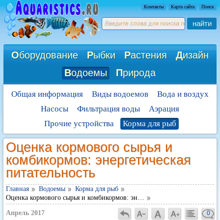
Контакты
Карта сайта
Поиск
найти
О
борудование
Р
ыбки
Р
астения
Д
изайн
В
одоемы
П
рирода
Общая информация
Виды водоемов
Вода и воздух
Насосы
Фильтрация воды
Аэрация
Прочие устройства
Корма для рыб
Оценка кормового сырья и
комбикормов: энергетическая
питательность
Главная
Водоемы
Корма для рыб
Оценка кормового сырья и комбикормов: эн…
Апрель 2017
0