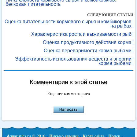
белковая питательность
СЛЕДУЮЩИЕ СТАТЬИ
Оценка питательности кормового сырья и комбикормов
на рыбах
Характеристика роста и выживаемости рыб
Оценка продуктивного действия корма
Оценка переваримости корма рыбами
Эффективность использования веществ и энергии
корма рыбами
Комментарии к этой статье
Еще нет комментариев
A
quaristics.ru © 2016
•
П
исьмо админу
•
К
арта сайта
•
П
оиск
•