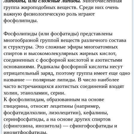
Липоиды, или сложные липиды.
Многочисленная
группа жироподобных веществ. Среди них очень
важную физиологическую роль играют
фосфолипиды.
Фосфолипиды (или фосфатиды) представлены
многообразной группой веществ различного состава
и структуры. Это сложные эфиры многоатомных
спиртов и высокомолекулярных жирных кислот,
соединенных с фосфорной кислотой и азотистыми
основаниями. Радикалы фосфорной кислоты несут
отрицательный заряд, поэтому группа имеет еще одно
название — полярные липиды. В число наиболее
часто встречающихся азотистых соединений входят
холин, этаноламин, серии.
К фосфолипидам, образованным на основе
глицерина, относят лецитины (например,
фосфатидилхолин, лизолецитин), кефалины,
серинфосфатиды, а на основе других спиртов
(сфингозина, инозитола) — сфингофосфатиды и
инозитфосфатиды.