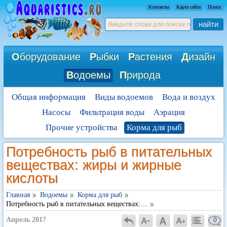
Контакты
Карта сайта
Поиск
найти
О
борудование
Р
ыбки
Р
астения
Д
изайн
В
одоемы
П
рирода
Общая информация
Виды водоемов
Вода и воздух
Насосы
Фильтрация воды
Аэрация
Прочие устройства
Корма для рыб
Потребность рыб в питательных
веществах: жиры и жирные
кислоты
Главная
Водоемы
Корма для рыб
Потребность рыб в питательных веществах:…
Апрель 2017
0