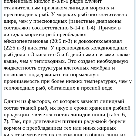
полиеновых кислот п-З/п-6 рядов служит
отличительным признаком липидов морских и
пресноводных рыб. У морских рыб оно значительно
шире, чем у пресноводных (известные диапазоны
составляют соответственно 5-14 и 1-4). Причем в
липидах морских рыб преобладают
эйкозопентаеновая (20:5 п-З) и докозогексаеновая
(22:6 п-З) кислоты. У пресноводных холодноводных
рыб доля п-З кислот с 5 и 6 двойными связями также
выше, чем у тепловодных. Это создает необходимую
жидкостность структуры клеточных мембран и
позволяет поддерживать их нормальную
проницаемость при более низких температурах, чем у
тепловодных рыб, обитающих в пресной воде.
Одним из факторов, от которых зависят липидный
состав тканей рыб, их вкус и сроки хранения рыбной
продукции, является состав липидов пищи (табл. 6,
7). Так, при длительном питании радужной форели
кормом с преобладанием тех или иных жирных
кислот изменяется их содержание в общих липидах.