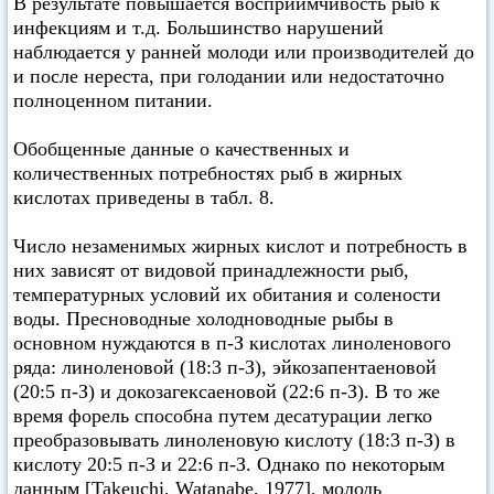
В результате повышается восприимчивость рыб к
инфекциям и т.д. Большинство нарушений
наблюдается у ранней молоди или производителей до
и после нереста, при голодании или недостаточно
полноценном питании.
Обобщенные данные о качественных и
количественных потребностях рыб в жирных
кислотах приведены в табл. 8.
Число незаменимых жирных кислот и потребность в
них зависят от видовой принадлежности рыб,
температурных условий их обитания и солености
воды. Пресноводные холодноводные рыбы в
основном нуждаются в п-З кислотах линоленового
ряда: линоленовой (18:3 п-З), эйкозапентаеновой
(20:5 п-З) и докозагексаеновой (22:6 п-З). В то же
время форель способна путем десатурации легко
преобразовывать линоленовую кислоту (18:3 п-З) в
кислоту 20:5 п-З и 22:6 п-З. Однако по некоторым
данным [Takeuchi, Watanabe, 1977], молодь