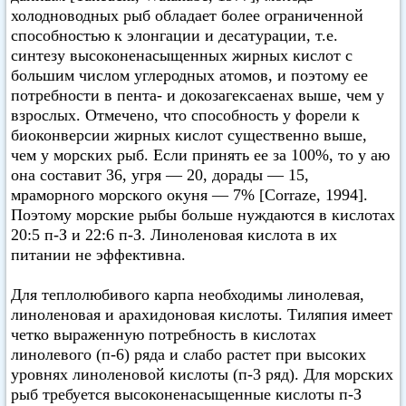
холодноводных рыб обладает более ограниченной
способностью к элонгации и десатурации, т.е.
синтезу высоконенасыщенных жирных кислот с
большим числом углеродных атомов, и поэтому ее
потребности в пента- и докозагексаенах выше, чем у
взрослых. Отмечено, что способность у форели к
биоконверсии жирных кислот существенно выше,
чем у морских рыб. Если принять ее за 100%, то у аю
она составит 36, угря — 20, дорады — 15,
мраморного морского окуня — 7% [Corraze, 1994].
Поэтому морские рыбы больше нуждаются в кислотах
20:5 п-З и 22:6 п-З. Линоленовая кислота в их
питании не эффективна.
Для теплолюбивого карпа необходимы линолевая,
линоленовая и арахидоновая кислоты. Тиляпия имеет
четко выраженную потребность в кислотах
линолевого (п-6) ряда и слабо растет при высоких
уровнях линоленовой кислоты (п-3 ряд). Для морских
рыб требуется высоконенасыщенные кислоты п-З