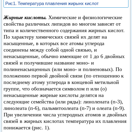
Рис1. Температура плавления жирынх кислот
Жирные кислоты.
Химические и физиологические
свойства различных липидов во многом зависят от
типа и количественного содержания жирных кислот.
По характеру химических связей их делят на
насыщенные, в которых все атомы углерода
соединены между собой одной связью, и
ненасыщенные, обычно имеющие от 1 до 6 двойных
связей и получившие название моно- и
полиненасьнценных (или моно- и полиеновых). По
положению первой двойной связи (по отношению к
последнему атому углерода в концевой метильной
группе, что обозначается символом п или (о)
ненасыщенные жирные кислоты делятся на
следующие семейства (или ряды): линолената (п-3),
линолеата (п-6), пальмитоолеата (п-7) и олеата (п-9).
При увеличении числа углеродных атомов и двойных
связей в жирных кислотах температура их плавления
понижается (рис. 1).