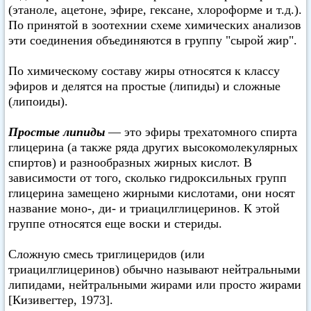
(этаноле, ацетоне, эфире, гексане, хлороформе и т.д.).
По принятой в зоотехнии схеме химических анализов
эти соединения объединяются в группу "сырой жир".
По химическому составу жиры относятся к классу
эфиров и делятся на простые (липиды) и сложные
(липоиды).
Простые липиды
— это эфиры трехатомного спирта
глицерина (а также ряда других высокомолекулярных
спиртов) и разнообразных жирных кислот. В
зависимости от того, сколько гидроксильных групп
глицерина замещено жирными кислотами, они носят
название моно-, ди- и триацилглицеринов. К этой
группе относятся еще воски и стериды.
Сложную смесь триглицеридов (или
триацилглицеринов) обычно называют нейтральными
липидами, нейтральными жирами или просто жирами
[Кизивегтер, 1973].