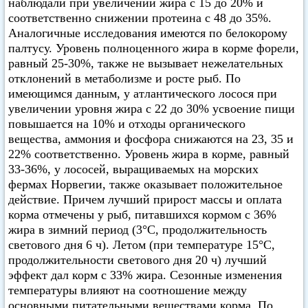
наблюдали при увеличении жира с 15 до 20% и
соответственно снижении протеина с 48 до 35%.
Аналогичные исследования имеются по белокорому
палтусу. Уровень полноценного жира в корме форели,
равный 25-30%, также не вызывает нежелательных
отклонений в метаболизме и росте рыб. По
имеющимся данным, у атлантического лосося при
увеличении уровня жира с 22 до 30% усвоение пищи
повышается на 10% и отходы органического
вещества, аммония и фосфора снижаются на 23, 35 и
22% соответственно. Уровень жира в корме, равный
33-36%, у лососей, выращиваемых на морских
фермах Норвегии, также оказывает положительное
действие. Причем лучший прирост массы и оплата
корма отмечены у рыб, питавшихся кормом с 36%
жира в зимний период (3°C, продолжительность
светового дня 6 ч). Летом (при температуре 15°C,
продолжительности светового дня 20 ч) лучший
эффект дал корм с 33% жира. Сезонные изменения
температуры влияют на соотношение между
основными питательными веществами корма. По