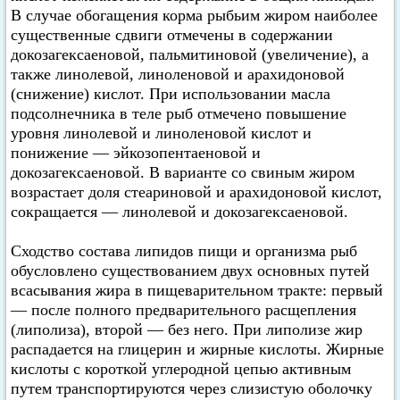
В случае обогащения корма рыбьим жиром наиболее
существенные сдвиги отмечены в содержании
докозагексаеновой, пальмитиновой (увеличение), а
также линолевой, линоленовой и арахидоновой
(снижение) кислот. При использовании масла
подсолнечника в теле рыб отмечено повышение
уровня линолевой и линоленовой кислот и
понижение — эйкозопентаеновой и
докозагексаеновой. В варианте со свиным жиром
возрастает доля стеариновой и арахидоновой кислот,
сокращается — линолевой и докозагексаеновой.
Сходство состава липидов пищи и организма рыб
обусловлено существованием двух основных путей
всасывания жира в пищеварительном тракте: первый
— после полного предварительного расщепления
(липолиза), второй — без него. При липолизе жир
распадается на глицерин и жирные кислоты. Жирные
кислоты с короткой углеродной цепью активным
путем транспортируются через слизистую оболочку