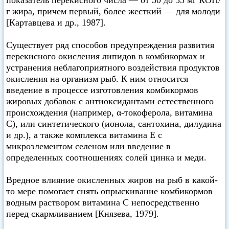
показатель перекисного числа — от 30 до 55 мг КОН/
г жира, причем первый, более жесткий — для молоди
[Картавцева и др., 1987].
Существует ряд способов предупреждения развития
перекисного окисления липидов в комбикормах и
устранения неблагоприятного воздействия продуктов
окисления на организм рыб. К ним относится
введение в процессе изготовления комбикормов
жировых добавок с антиоксидантами естественного
происхождения (например, α-токоферола, витамина
С), или синтетического (ионола, сантохина, дилудина
и др.), а также комплекса витамина Е с
микроэлементом селеном или введение в
определенных соотношениях солей цинка и меди.
Вредное влияние окисленных жиров на рыб в какой-
то мере помогает снять опрыскивание комбикормов
водным раствором витамина С непосредственно
перед скармливанием [Князева, 1979].