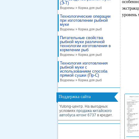
особенно
(Э-Т)
Водоемы » Корма для рыб
экстрак
уровень 
Технологические операции
при изготовлении рыбной
муки
Водоемы » Корма для рыб
Питательные свойства
рыбной муки различной
технологии изготовления в
кормлении рыб
Водоемы » Корма для рыб
Технология изготовления
рыбной муки с
использованием способа
прямой сушки (Пр-С)
Водоемы » Корма для рыб
Поддержка сайта
Yutong-центр. На выгодных
условиях
продажа китайского
автобуса ютонг 6737
в кредит.