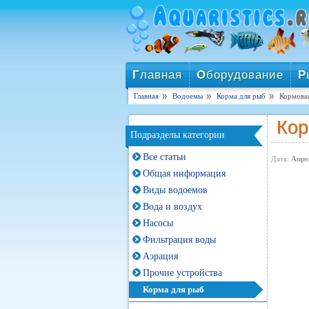
Г
лавная
О
борудование
Р
Главная
Водоемы
Корма для рыб
Кормова
Кор
Подразделы категории
Все статьи
Дата:
Апре
Общая информация
Виды водоемов
Вода и воздух
Насосы
Фильтрация воды
Аэрация
Прочие устройства
Корма для рыб