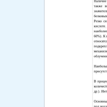
Наличие 
также в
значите
белковы
Резко сн
кислоте
наиболе
60%). К 
относятс
подкреп
механизм
облучени
Наиболь
присутс
В процес
количест
др.). Ин
Основны
под возд