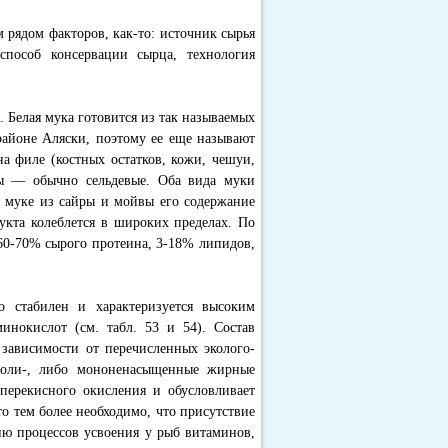
 рядом факторов, как-то: источник сырья
способ консервации сырца, технология
 Белая мука готовится из так называемых
 районе Аляски, поэтому ее еще называют
а филе (костных остатков, кожи, чешуи,
ы — обычно сельдевые. Оба вида муки
в муке из сайры и мойвы его содержание
укта колеблется в широких пределах. По
 60-70% сырого протеина, 3-18% липидов,
 стабилен и характеризуется высоким
нокислот (см. табл. 53 и 54). Состав
 зависимости от перечисленных эколого-
поли-, либо мононенасыщенные жирные
 перекисного окисления и обусловливает
о тем более необходимо, что присутствие
ю процессов усвоения у рыб витаминов,