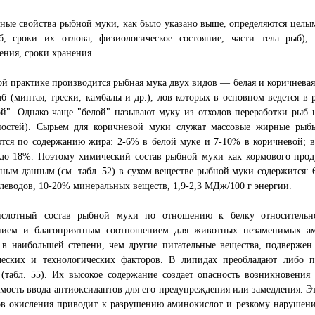
ные свойства рыбной муки, как было указано выше, определяются целым
б, сроки их отлова, физиологическое состояние, части тела рыб), 
ения, сроки хранения.
й практике производится рыбная мука двух видов — белая и коричневая.
б (минтая, трески, камбалы и др.), лов которых в основном ведется в
й". Однако чаще "белой" называют муку из отходов переработки рыб н
ностей). Сырьем для коричневой муки служат массовые жирные рыб
ются по содержанию жира: 2-6% в белой муке и 7-10% в коричневой; 
 до 18%. Поэтому химический состав рыбной муки как кормового прод
ным данным (см. табл. 52) в сухом веществе рыбной муки содержится:
леводов, 10-20% минеральных веществ, 1,9-2,3 МДж/100 г энергии.
слотный состав рыбной муки по отношению к белку относительно
нием и благоприятным соотношением для животных незаменимых ами
 в наибольшей степени, чем другие питательные вещества, подвержен
ческих и технологических факторов. В липидах преобладают либо 
(табл. 55). Их высокое содержание создает опасность возникновения
мость ввода антиоксидантов для его предупреждения или замедления. Эт
ов окисления приводит к разрушению аминокислот и резкому нарушени