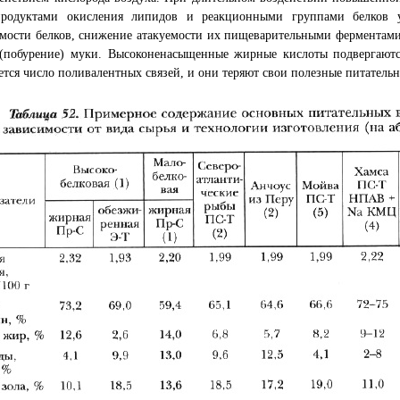
родуктами окисления липидов и реакционными группами белков у
имости белков, снижение атакуемости их пищеварительными ферментам
 (побурение) муки. Высоконенасыщенные жирные кислоты подвергаютс
тся число поливалентных связей, и они теряют свои полезные питательн