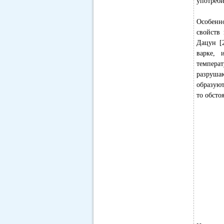
употреби
Особенно
свойств 
Дацун [
варке, 
температ
разрушаю
образуют
то обсто