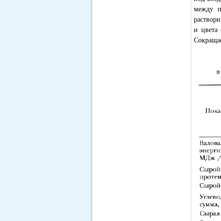
между п
раствор
и цвета
Сокращае