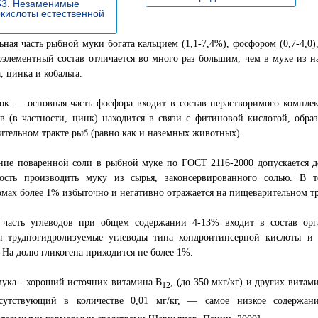
53. Незаменимые
кислоты естественной
»
ная часть рыбной муки богата кальцием (1,1-7,4%), фосфором (0,7-4,0),
элементный состав отличается во много раз большим, чем в муке из 
, цинка и кобальта.
ок — основная часть фосфора входит в состав нерастворимого комплек
в (в частности, цинк) находится в связи с фитиновой кислотой, обра
тельном тракте рыб (равно как и наземных животных).
ние поваренной соли в рыбной муке по ГОСТ 2116-2000 допускается д
ость производить муку из сырья, законсервированного солью. В 
мах более 1% избыточно и негативно отражается на пищеварительном тр
 часть углеводов при общем содержании 4-13% входит в состав орг
ся трудногидролизуемые углеводы типа хондроитинсерной кислоты и
 На долю гликогена приходится не более 1%.
мука - хороший источник витамина В
, (до 350 мкг/кг) и других вита
12
сутствующий в количестве 0,01 мг/кг, — самое низкое содержан