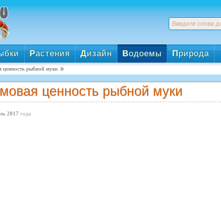
ыбки
Р
астения
Д
изайн
В
одоемы
П
рирода
я ценность рыбной муки
мовая ценность рыбной муки
ль 2017
года