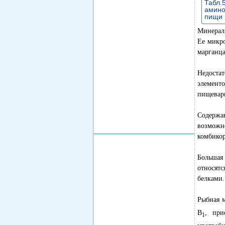
Табл.
амино
пищи
Минераль
Ее микро
марганца
Недостат
элементо
пищевари
Содержа
возможн
комбикор
Большая
относят
белками.
Рыбная 
В
, при
1