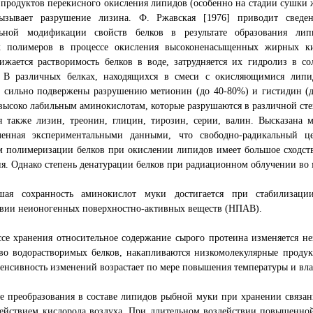
продуктов перекисного окисления липидов (особенно на стадии сушки 
ызывает разрушение лизина. Ф. Ржавская [1976] приводит сведе
льной модификации свойств белков в результате образования лип
х полимеров в процессе окисления высоконенасыщенных жирных ки
ижается растворимость белков в воде, затрудняется их гидролиз в со
. В различных белках, находящихся в смеси с окисляющимися липи
е сильно подвержены разрушению метионин (до 40-80%) и гистидин (д
высоко лабильным аминокислотам, которые разрушаются в различной сте
я также лизин, треонин, глицин, тирозин, серии, валин. Высказана м
ленная экспериментальными данными, что свободно-радикальный ц
 полимеризации белков при окислении липидов имеет большое сходств
я. Однако степень денатурации белков при радиационном облучении во 
шая сохранность аминокислот муки достигается при стабилизаци
твии неионогенных поверхностно-активных веществ (НПАВ).
се хранения относительное содержание сырого протеина изменяется не
во водорастворимых белков, накапливаются низкомолекулярные продук
тенсивность изменений возрастает по мере повышения температуры и вл
е преобразования в составе липидов рыбной муки при хранении связа
ействием кислорода воздуха. При длительном воздействии повышенной