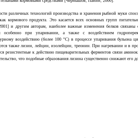
тельными кормовыми средствами [Чернышов, Панин, 2000].
сти различных технологий производства и хранения рыбной муки спос
как кормового продукта. Это касается всех основных групп питатель
2001] и другим авторам, наиболее важные изменения белков связаны 
и особенно при упаривании, а также с воздействием гидропере
урному воздействию (более 100 °С) в процессе упаривания бульона ц
тся также лизин, лейцин, изолейцин, треонин. При нагревании и в про
ся резистентные к действию пищеварительных ферментов связи аминоки
ятельство, что подобные образования лизина существенно снижают его до