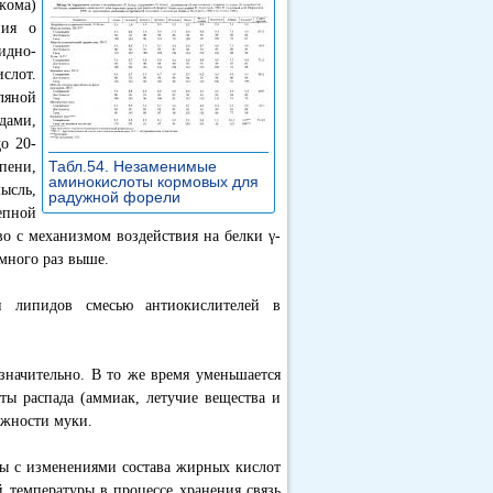
жома)
ния о
идно-
слот.
ляной
дами,
о 20-
Табл.54. Незаменимые
пени,
аминокислоты кормовых для
ысль,
радужной форели
»
епной
о с механизмом воздействия на белки γ-
много раз выше.
и липидов смесью антиокислителей в
значительно. В то же время уменьшается
ты распада (аммиак, летучие вещества и
ажности муки.
ны с изменениями состава жирных кислот
 температуры в процессе хранения связь