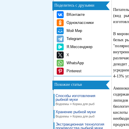
Поделитесь с друзьями
Питатель
ВКонтакте
(вид ры
изготовл
Одноклассники
Мой Мир
В мирово
Telegram
белых ры
"полярно
Я.Мессенджер
внутрен
X
различа
WhatsApp
доходит
усреднен
Pinterest
4-13% уг
Похожие статьи
Аминоки
содержа
Способы изготовления
рыбной муки
липидов
Водоемы » Корма для рыб
биологи
Хранение рыбной муки
кислоты 
Водоемы » Корма для рыб
необходи
Экстракционная технология
продукт
производства рыбной муки