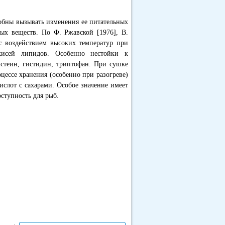
обны вызывать изменения ее питательных
ных веществ. По Ф. Ржавской [1976], В.
с воздействием высоких температур при
кисей липидов. Особенно нестойки к
истеин, гистидин, триптофан. При сушке
цессе хранения (особенно при разогреве)
слот с сахарами. Особое значение имеет
ступность для рыб.