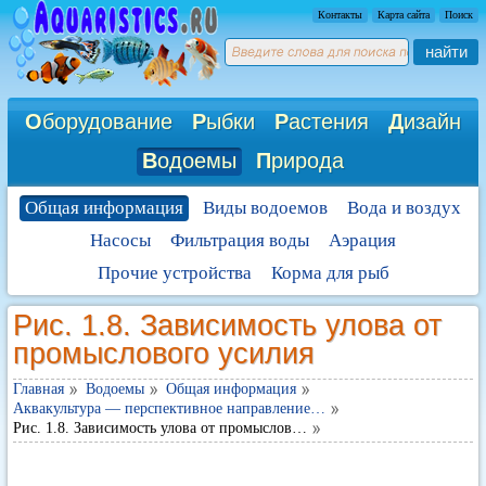
Контакты
Карта сайта
Поиск
найти
О
борудование
Р
ыбки
Р
астения
Д
изайн
В
одоемы
П
рирода
Общая информация
Виды водоемов
Вода и воздух
Насосы
Фильтрация воды
Аэрация
Прочие устройства
Корма для рыб
Рис. 1.8. Зависимость улова от
промыслового усилия
Главная
Водоемы
Общая информация
Аквакультура — перспективное направление…
Рис. 1.8. Зависимость улова от промыслов…