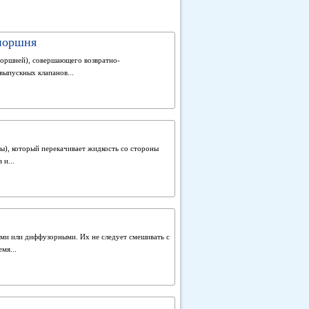
поршня
оршней), совершающего возвратно-
выпускных клапанов...
ы), который перекачивает жидкость со стороны
 и...
ми или диффузорными. Их не следует смешивать с
мя...