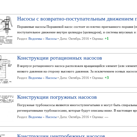
Насосы с возвратно-поступательным движением 
Поршневые насосы Поршневой насос состоит из плотно пригнанного поршня (п
поступательное движение внутри цилиндра (цилиндров), и системы впускных и 
+1
Раздел:
Водоемы
»
Насосы
• Дата: Октябрь 2016 • Оценка:
Конструкции ротационных насосов
В корпусе ротационного насоса расположен вращающийся элемент (или элемент
низкого давления на сторону высокого давления. За исключением осевых насосов
+3
Раздел:
Водоемы
»
Насосы
• Дата: Октябрь 2016 • Оценка:
Конструкции погружных насосов
Погружные турбонасосы являются многоступенчатыми и могут быть спиральны
регенеративными турбонасосами, которые будут описаны ниже. В настоящее вре
—
Раздел:
Водоемы
»
Насосы
• Дата: Октябрь 2016 • Оценка:
Конструкции центробежных насосов