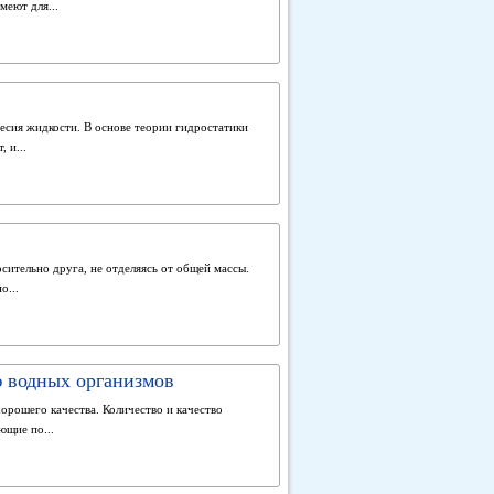
еют для...
весия жидкости. В основе теории гидростатики
 и...
ительно друга, не отделяясь от общей массы.
о...
 водных организмов
рошего качества. Количество и качество
ющие по...