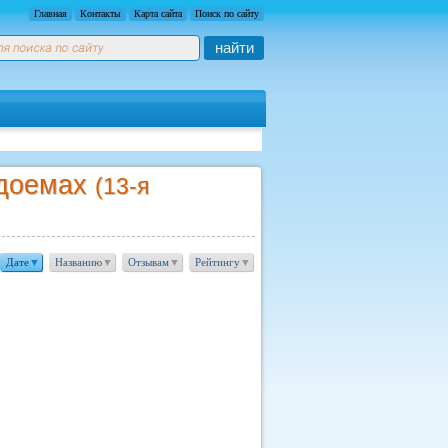
Главная
Контакты
Карта сайта
Поиск по сайту
найти
одоемах
(13-я
Дате
▼
Названию
▼
Отзывам
▼
Рейтингу
▼