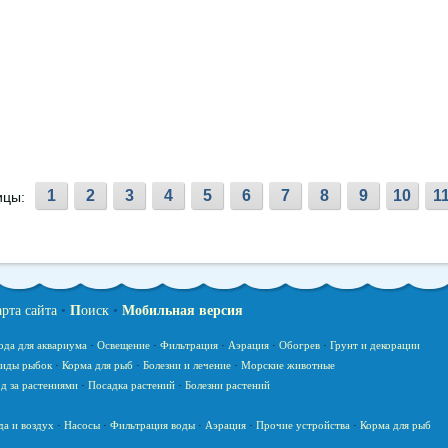
1
2
3
4
5
6
7
8
9
10
1
ицы:
арта сайта
•
П
оиск
•
Мобильная версия
ода для аквариума
·
Освещение
·
Фильтрация
·
Аэрация
·
Обогрев
·
Грунт и декорации
иды рыбок
·
Корма для рыб
·
Болезни и лечение
·
Морские животные
д за растениями
·
Посадка растений
·
Болезни растений
да и воздух
·
Насосы
·
Фильтрация воды
·
Аэрация
·
Прочие устройства
·
Корма для рыб