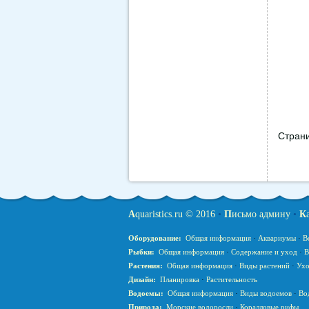
Стран
A
quaristics.ru © 2016
•
П
исьмо админу
•
К
Оборудование:
Общая информация
·
Аквариумы
·
В
Рыбки:
Общая информация
·
Содержание и уход
·
В
Растения:
Общая информация
·
Виды растений
·
Ухо
Дизайн:
Планировка
·
Растительность
Водоемы:
Общая информация
·
Виды водоемов
·
Во
Природа:
Морские водоросли
·
Коралловые рифы