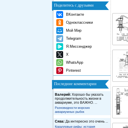
Поделитесь с друзьями
ВКонтакте
Одноклассники
Мой Мир
Telegram
Я.Мессенджер
X
WhatsApp
Pinterest
Последние комментарии
Валерий:
Хорошо бы указать
продолжительность жизни в
аквариуме, это ВАЖНО. ...
Разновидности морских
аквариумных рыбок
Сява:
Да интересно это очень ...
Коралловые рифы: история