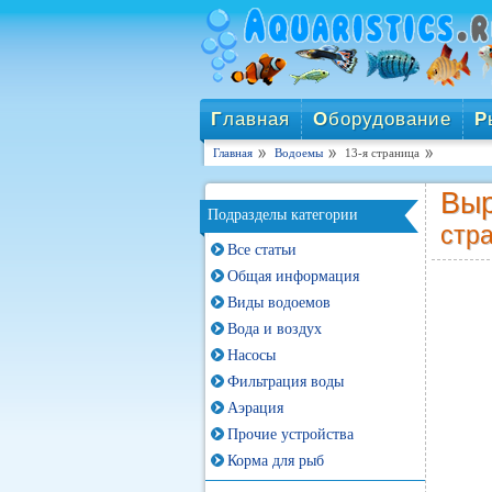
Г
лавная
О
борудование
Р
Главная
Водоемы
13-я страница
Выр
Подразделы категории
стр
Все статьи
Общая информация
Виды водоемов
Вода и воздух
Насосы
Фильтрация воды
Аэрация
Прочие устройства
Корма для рыб