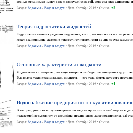
водных организмов имеют дело с движущейся водой, вопросы гидродинамики им
+2
Раздел:
Водоемы
»
Вода и воздух
• Дата: Октябрь 2016 • Оценка:
Теория гидростатики жидкостей
Гидростатика является разделом гидравлики, в котором изучаются законы равно
лежат два принципа: давление жидкости от поверхности до дна сосуда варьирует,
—
Раздел:
Водоемы
»
Вода и воздух
• Дата: Октябрь 2016 • Оценка:
Основные характеристики жидкости
Жидкость — это вещество, частицы которого свободно перемещаются друг относ
Выражаясь техническим языком, жидкость — это тело, форма которого постоянн
+1
Раздел:
Водоемы
»
Вода и воздух
• Дата: Октябрь 2016 • Оценка:
Водоснабжение предприятии по культивированию
Всем предприятиям по культивированию водных организмов необходима вода хо
подаваемой воды зависят от специфики предприятия; даже предприятия, работа
—
Раздел:
Водоемы
»
Вода и воздух
• Дата: Октябрь 2016 • Оценка: