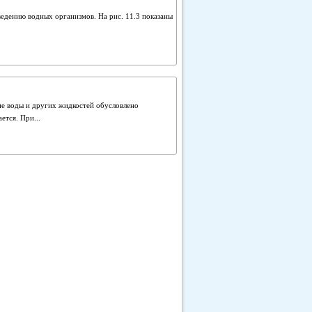
едению водных организмов. На рис. 11.3 показаны
е воды и других жидкостей обусловлено
ется. При...