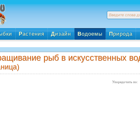
ыбки
Р
астения
Д
изайн
В
одоемы
П
рирода
ащивание рыб в искусственных в
аница)
Упорядочить по: