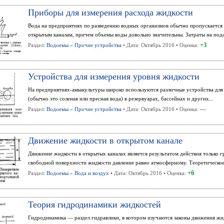
Приборы для измерения расхода жидкости
Вода на предприятиях по разведению водных организмов обычно пропускается
открытым каналам, причем объемы воды довольно значительны. Затраты на пода
+3
Раздел:
Водоемы
»
Прочие устройства
• Дата: Октябрь 2016 • Оценка:
Устройства для измерения уровня жидкости
На предприятиях-аквакультуры широко используются различные устройства для
(обычно это соленая или пресная вода) в резервуарах, бассейнах и других...
—
Раздел:
Водоемы
»
Прочие устройства
• Дата: Октябрь 2016 • Оценка:
Движение жидкости в открытом канале
Движение жидкости в открытых каналах является результатом действия только г
свободной поверхности жидкости давление равно атмосферному. Теоретическое.
+6
Раздел:
Водоемы
»
Вода и воздух
• Дата: Октябрь 2016 • Оценка:
Теория гидродинамики жидкостей
Гидродинамика — раздел гидравлики, в котором изучаются законы движения жи