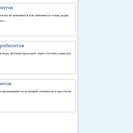
ионтов
ески не заменяется или заменяется очень редко.
их...
дробионтов
 вода, которая проходит через систему один раз.
онтов
остраненными из-за низкой стоимости и простоты