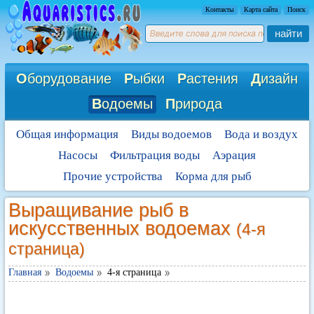
Контакты
Карта сайта
Поиск
найти
О
борудование
Р
ыбки
Р
астения
Д
изайн
В
одоемы
П
рирода
Общая информация
Виды водоемов
Вода и воздух
Насосы
Фильтрация воды
Аэрация
Прочие устройства
Корма для рыб
Выращивание рыб в
искусственных водоемах
(4-я
страница)
Главная
Водоемы
4-я страница