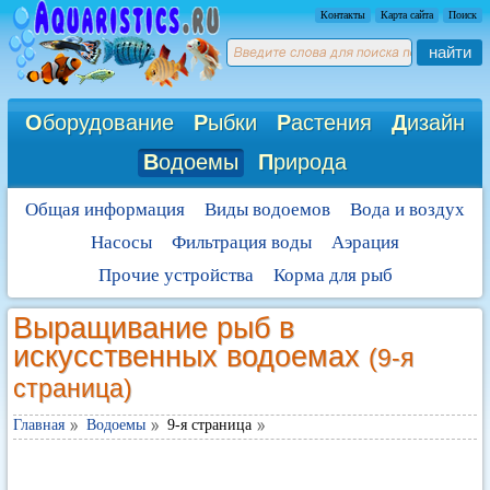
Контакты
Карта сайта
Поиск
найти
О
борудование
Р
ыбки
Р
астения
Д
изайн
В
одоемы
П
рирода
Общая информация
Виды водоемов
Вода и воздух
Насосы
Фильтрация воды
Аэрация
Прочие устройства
Корма для рыб
Выращивание рыб в
искусственных водоемах
(9-я
страница)
Главная
Водоемы
9-я страница