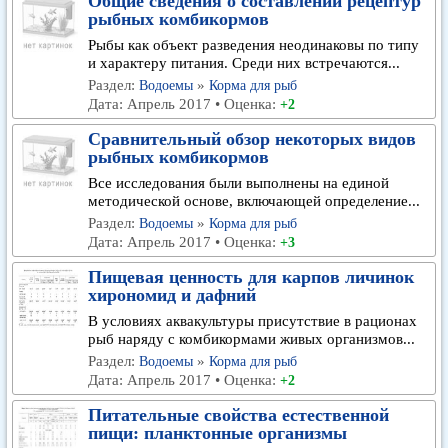
Общие сведения о составлении рецептур
рыбных комбикормов
Рыбы как объект разведения неодинаковы по типу
и характеру питания. Среди них встречаются...
Раздел:
»
Водоемы
Корма для рыб
Дата: Апрель 2017 • Оценка:
+2
Сравнительный обзор некоторых видов
рыбных комбикормов
Все исследования были выполнены на единой
методической основе, включающей определение...
Раздел:
»
Водоемы
Корма для рыб
Дата: Апрель 2017 • Оценка:
+3
Пищевая ценность для карпов личинок
хирономид и дафний
В условиях аквакультуры присутствие в рационах
рыб наряду с комбикормами живых организмов...
Раздел:
»
Водоемы
Корма для рыб
Дата: Апрель 2017 • Оценка:
+2
Питательные свойства естественной
пищи: планктонные организмы