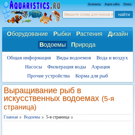
Контакты
Карта сайта
Поиск
найти
О
борудование
Р
ыбки
Р
астения
Д
изайн
В
одоемы
П
рирода
Общая информация
Виды водоемов
Вода и воздух
Насосы
Фильтрация воды
Аэрация
Прочие устройства
Корма для рыб
Выращивание рыб в
искусственных водоемах
(5-я
страница)
Главная
Водоемы
5-я страница